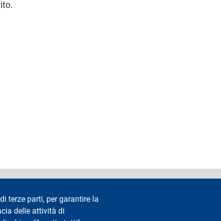
ito.
accessibilità
Privacy e cookie
Cookie settings
Note legali
Re
di terze parti, per garantire la
cia delle attività di
Segui La Statale su