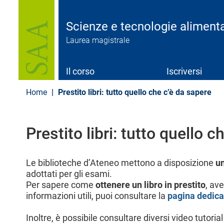
S
a
l
Scienze e tecnologie alimenta
t
Laurea magistrale
a
a
l
c
Il corso
Iscriversi
o
n
Home
Prestito libri: tutto quello che c’è da sapere
t
e
n
u
Prestito libri: tutto quello 
t
o
p
Le biblioteche d’Ateneo mettono a disposizione
un
r
adottati per gli esami.
i
Per sapere come
ottenere un libro in prestito
, av
n
c
informazioni utili, puoi consultare la
pagina dedica
i
p
Inoltre, è possibile consultare diversi video tutor
a